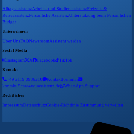
Alltagsassistenz
Arbeits- und Studienassistenz
Freizeit- &
Reiseassistenz
Persönliche Assistenz
Unterstützung beim Persönlichen
Budget
Unternehmen
Über Uns
FAQ
Newsroom
Assistent werden
Social Media
Instagram
X
Facebook
TikTok
Kontakt
+49 2119 0986210
Kontaktformular
kontakt@care4youassistenz.de
WhatsApp Support
Rechtliches
Impressum
Datenschutz
Cookie-Richtlinie
Zustimmung verwalten