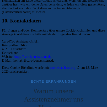
Kontaktdaten am Ende dieser Cookie-Erklärung. Wenn du eine Beschwerde
darüber hast, wie wir deine Daten behandeln, würden wir diese gerne hören,
aber du hast auch das Recht diese an die Aufsichtsbehörde
(Datenschutzbehörde) zu richten.
10. Kontaktdaten
Für Fragen und/oder Kommentare über unsere Cookie-Richtlinien und diese
Aussage kontaktiere uns bitte mittels der folgenden Kontaktdaten:
Care4You Assistenz GmbH
Königsallee 63-65
40215 Düsseldorf
Deutschland
Website:
https://care4youassistenz.de
E-Mail:
kontakt@
care4youassistenz.de
Diese Cookie-Richtlinie wurde mit
cookiedatabase.org
am 13. März
2025 synchronisiert.
ECHTE ERFAHRUNGEN
Warum unsere
Assistenznehmer
uns