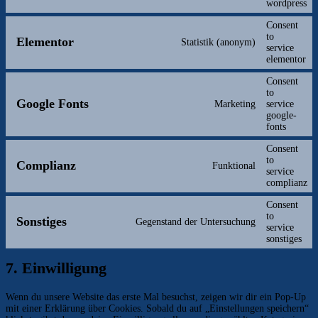
wordpress
Consent
to
Elementor
Statistik (anonym)
service
elementor
Consent
to
Google Fonts
Marketing
service
google-
fonts
Consent
to
Complianz
Funktional
service
complianz
Consent
to
Sonstiges
Gegenstand der Untersuchung
service
sonstiges
7. Einwilligung
Wenn du unsere Website das erste Mal besuchst, zeigen wir dir ein Pop-Up
mit einer Erklärung über Cookies. Sobald du auf „Einstellungen speichern“